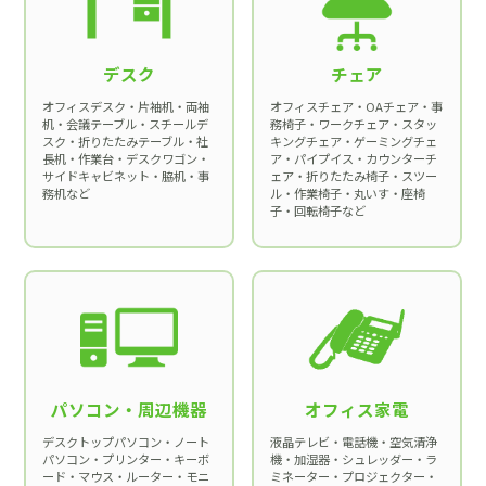
デスク
チェア
オフィスデスク・片袖机・両袖
オフィスチェア・OAチェア・事
机・会議テーブル・スチールデ
務椅子・
ワークチェア・
スタッ
スク・折りたたみテーブル・社
キングチェア・ゲーミングチェ
長机・作業台・デスクワゴン・
ア・パイプイス・カウンターチ
サイドキャビネット・脇机・事
ェア・折りたたみ椅子・スツー
務机など
ル・作業椅子・丸いす・座椅
子・回転椅子など
パソコン・周辺機器
オフィス家電
デスクトップパソコン・ノート
液晶テレビ・電話機・空気清浄
パソコン・プリンター・キーボ
機・加湿器・シュレッダー・ラ
ード・マウス・ルーター・モニ
ミネーター・プロジェクター・