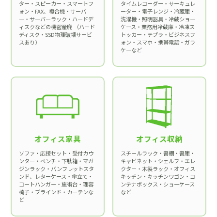
ター・スピーカー・スマートフ
タイムレコーダー・サーキュレ
ォン・FAX、複合機・サーバ
ーター・電子レンジ・冷蔵庫・
ー・サーバーラック・ハードデ
洗濯機・照明器具・冷蔵ショー
ィスクなどの機密産廃 （ハード
ケース・業務用冷蔵庫・冷凍ス
ディスク・SSD物理破壊サービ
トッカー・テプラ・ビジネスフ
スあり）
ォン・スマホ・携帯電話・ガラ
ケーなど
オフィス家具
オフィス収納
ソファ・応接セット・受付カウ
スチールラック・書棚・書庫・
ンター・ベンチ・下駄箱・マガ
キャビネット・シェルフ・エレ
ジンラック・パンフレットスタ
クター・木製ラック・オフィス
ンド、レターケース・傘立て・
キッチン・キッチンワゴン・コ
コートハンガー・施術台・理容
ンテナボックス・ショーケース
椅子・ブラインド・カーテンな
など
ど