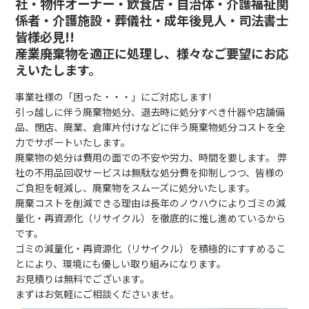
社・物件オーナー・飲食店・自治体・介護福祉関
係者・介護施設・葬儀社・成年後見人・司法書士
皆様必見!!
産業廃棄物を適正に処理し、様々なご要望にお応
えいたします。
事業社様の「困った・・・」にご対応します!
引っ越しに伴う廃棄物処分、退去時に処分すべき什器や店舗備
品、閉店、廃業、倉庫片付けなどに伴う廃棄物処分コストを全
力でサポートいたします。
廃棄物の処分は費用の面での不安や労力、時間を要します。
弊
社の不用品回収サービスは無駄な処分費を抑制しつつ、皆様の
ご負担を軽減し、廃棄物をスムーズに処分いたします。
廃棄コストを削減できる理由は長年のノウハウによりゴミの減
量化・再資源化（リサイクル）を徹底的に推し進めているから
です。
ゴミの減量化・再資源化（リサイクル）を積極的にすすめるこ
とにより、環境にも優しい取り組みになります。
お見積りは無料でございます。
まずはお気軽にご相談くださいませ。