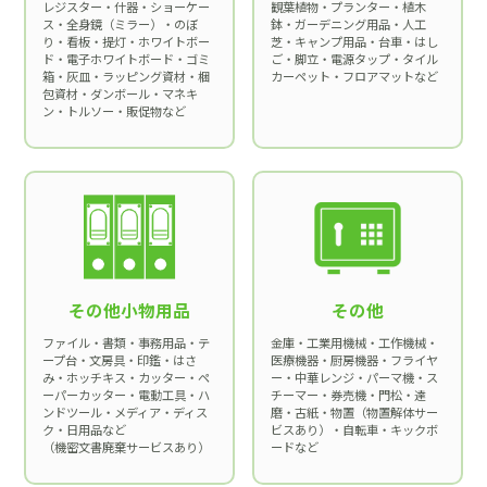
レジスター・什器・ショーケー
観葉植物・プランター・植木
ス・全身鏡（ミラー）・のぼ
鉢・ガーデニング用品・人工
り・看板・提灯・ホワイトボー
芝・キャンプ用品・台車・はし
ド・電子ホワイトボード・ゴミ
ご・脚立・電源タップ・タイル
箱・灰皿・ラッピング資材・梱
カーペット・フロアマットなど
包資材・ダンボール・マネキ
ン・トルソー・販促物など
その他小物用品
その他
ファイル・書類・事務用品・テ
金庫・工業用機械・工作機械・
ープ台・文房具・印鑑・はさ
医療機器・厨房機器・フライヤ
み・ホッチキス・カッター・ペ
ー・中華レンジ・パーマ機・ス
ーパーカッター・電動工具・ハ
チーマー・券売機・門松・達
ンドツール・メディア・ディス
磨・古紙・物置（物置解体サー
ク・日用品など
ビスあり）・自転車・キックボ
（機密文書廃棄サービスあり）
ードなど