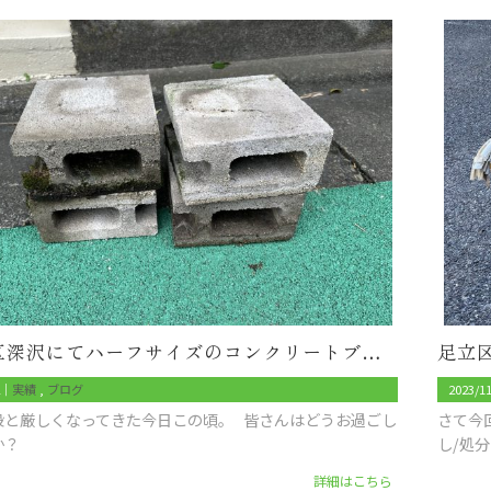
世田谷区深沢にてハーフサイズのコンクリートブロック×4個の回収
2｜
実績
ブログ
2023/1
段と厳しくなってきた今日この頃。 皆さんはどうお過ごし
さて今
か？
し/処
詳細はこちら