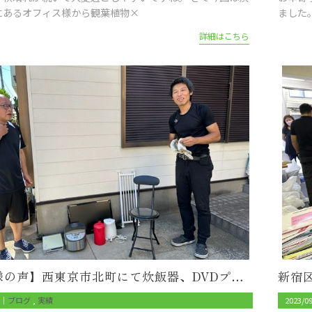
にあるオフィス様から観葉植物×
ました
詳細はこちら
【お客様の声】西東京市北町にて炊飯器、DVDプレーヤー、液晶テレビ、突っ張り棚、電気ケトル、パイプイスを回収
6｜
ブログ
実績
2023/0