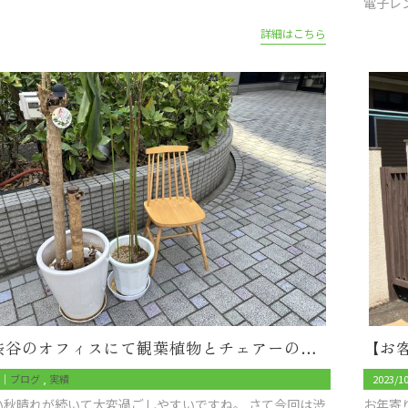
電子レ
詳細はこちら
渋谷区渋谷のオフィスにて観葉植物とチェアーの回収
3｜
ブログ
実績
2023/1
い秋晴れが続いて大変過ごしやすいですね。 さて今回は渋
お年寄