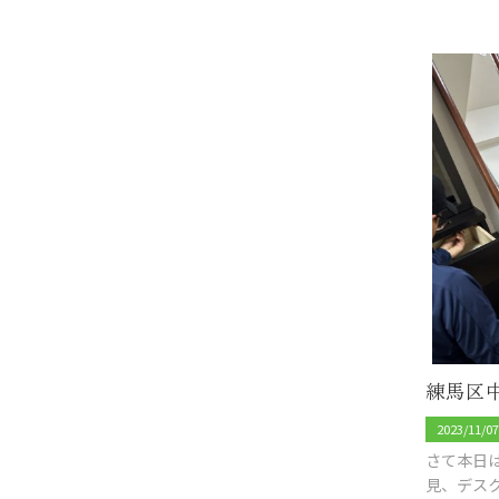
2023/11/0
さて本日
見、デス