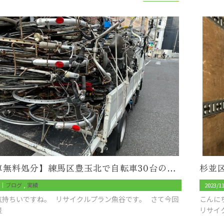
【自転車無料処分】練馬区豊玉北で自転車30台の回収/処分のご依頼【出張料無料】
8｜
ブログ
実績
2023/1
気持ちいですね。 リサイクルプラン魚谷です。 さて今回
こんに
豊
リサイ