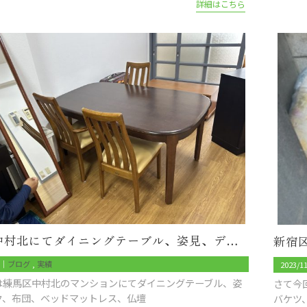
詳細はこちら
練馬区中村北にてダイニングテーブル、姿見、デスク、布団、ベッドマットレス、仏壇、テレビ台などを回収
7｜
ブログ
実績
2023/1
は練馬区中村北のマンションにてダイニングテーブル、姿
さて今
ク、布団、ベッドマットレス、仏壇
バケツ